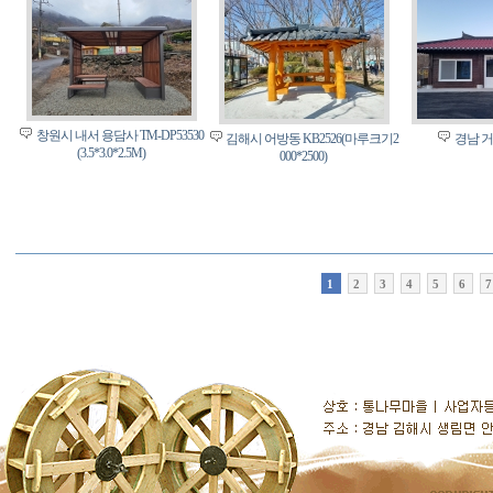
창원시 내서 용담사 TM-DP53530
김해시 어방동 KB2526(마루크기2
경남 
(3.5*3.0*2.5M)
000*2500)
1
2
3
4
5
6
7