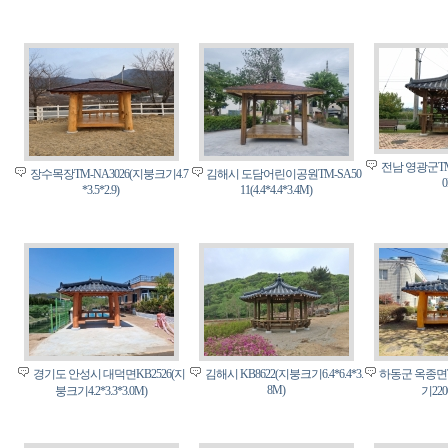
전남 영광군TM-KA
장수목장TM-NA3026(지붕크기4.7
김해시 도담어린이공원TM-SA50
0
*3.5*2.9)
11(4.4*4.4*3.4M)
경기도 안성시 대덕면KB2526(지
김해시 KB8622(지붕크기6.4*6.4*3.
하동군 옥종면T
8M)
붕크기4.2*3.3*3.0M)
기220