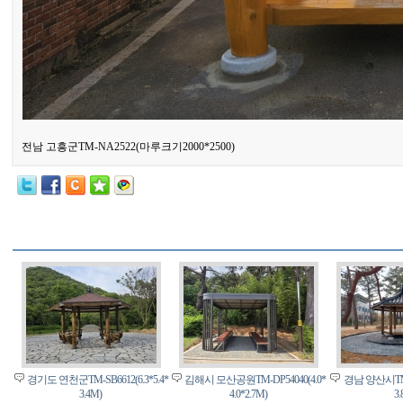
전남 고흥군TM-NA2522(마루크기2000*2500)
경기도 연천군TM-SB6612(6.3*5.4*
김해시 모산공원TM-DP54040(4.0*
경남 양산시TM-K
3.4M)
4.0*2.7M)
3