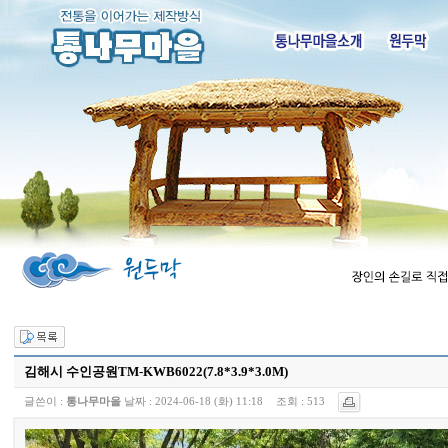
김해시 수인공원TM-KWB6022(7.8*3.9*3.0M)
글쓴이 :
통나무마을
날짜 :
2024-06-18 (화) 11:18
조회 :
513