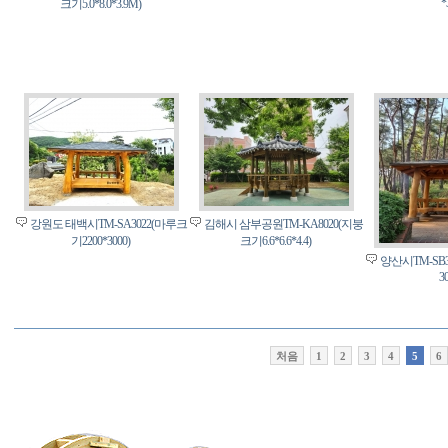
*
크기5.0*8.0*3.9M)
강원도 태백시TM-SA3022(마루크
김해시 삼부공원TM-KA8020(지붕
기2200*3000)
크기6.6*6.6*4.4)
양산시TM-SB3
3
처음
1
2
3
4
5
6