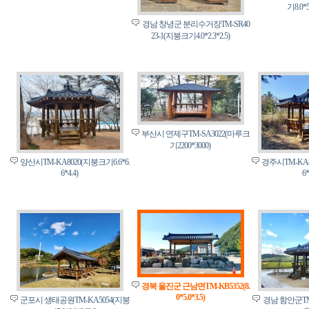
기8.0*5
경남 창녕군 분리수거장TM-SR40
23-1(지붕크기4.0*2.3*2.5)
부산시 연제구TM-SA3022(마루크
기2200*3000)
양산시TM-KA8020(지붕크기6.6*6.
경주시TM-KA8
6*4.4)
6*
경북 울진군 근남면TM-KB5352(8.
0*5.0*3.5)
군포시 생태공원TM-KA5054(지붕
경남 함안군TM*K