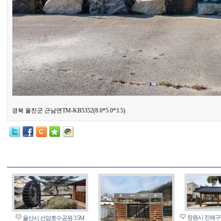
경북 울진군 근남면TM-KB5352(8.0*5.0*3.5)
창원시 진해구T
울산시 선암호수공원 3.5M