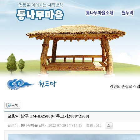
포항시 남구 TM-IB2500(마루크기2000*2500)
글쓴이 :
통나무마을
날짜 :
2022-07-20 (수) 14:15
조회 :
513