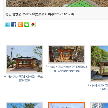
경남 함양군TM-IB3500(인조초가 마루크기2200*3500)
속리산휴양사업소TM-ID3500(지
붕크기5100*3400*3900)
경남 창녕군TM-KB4000(마루크기
2300*4000)
경남 사천시TM
4400*4