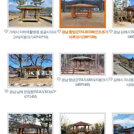
거제시 마하재활병원 슁글사각파
경남 함양군TM-IB3500(인조초가
경남 김해시TM
6400
고라(지붕크기4.0*4.0*3.0)
마루크기2200*3500)
경남 창녕군TM-SA8011(지붕크기
김해시 지내동T
6400*6400)
기650
경남 남해 은점함TM-KA5011(4.5*
4.5*3.4M)