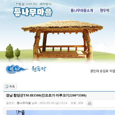
경남 함양군TM-IB3500(인조초가 마루크기2200*3500)
글쓴이 :
통나무마을
날짜 :
2022-03-18 (금) 15:14
조회 :
850