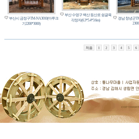
부산 수영구 백산 등산로 슁글육
부산시 금정구TM-NA3010(마루크
경남 창녕군TM
각정자(6.3*5.4*3.6m)
2300
기2200*3000)
처음
1
2
3
4
5
6