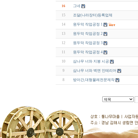
그네
16
15
조달(나라장터)등록업체
14
원두막 작업공정 1
13
원두막 작업공정 2
12
원두막 작업공정 3
11
원두막 작업공정 4
10
삼나무 너와 지붕 시공
9
삼나무 너와 벽면 인테리어
8
방아간,대형물레전문제작