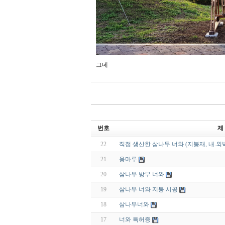
그네
번호
제
22
직접 생산한 삼나무 너와 (지붕재, 내.외
21
용마루
20
삼나무 방부 너와
19
삼나무 너와 지붕 시공
18
삼나무너와
17
너와 특허증